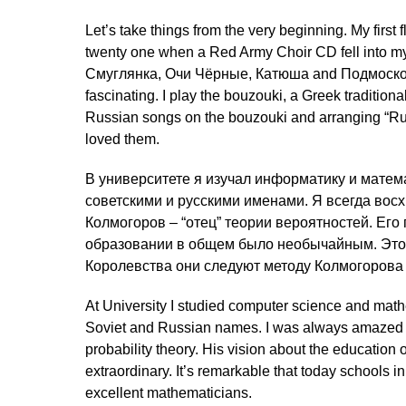
Let’s take things from the very beginning. My first 
twenty one when a Red Army Choir CD fell into my h
Смуглянка, Очи Чёрные, Катюша and Подмосковн
fascinating. I play the bouzouki, a Greek traditional
Russian songs on the bouzouki and arranging “Ru
loved them.
В университете я изучал информатику и матем
советскими и русскими именами. Я всегда вос
Колмогоров – “отец” теории вероятностей. Ег
образовании в общем было необычайным. Это 
Королевства они следуют методу Колмогорова
At University I studied computer science and mat
Soviet and Russian names. I was always amazed by
probability theory. His vision about the educatio
extraordinary. It’s remarkable that today schools
excellent mathematicians.