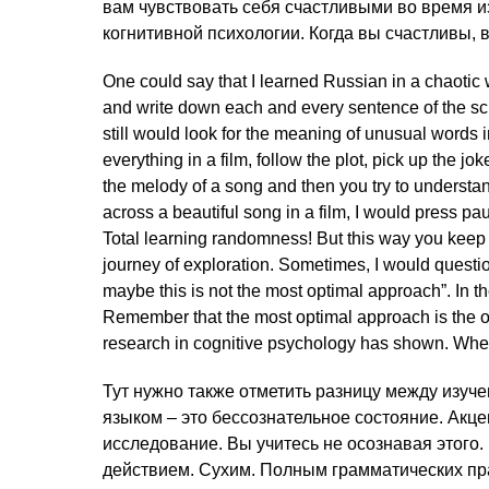
вам чувствовать себя счастливыми во время и
когнитивной психологии. Когда вы счастливы,
One could say that I learned Russian in a chaotic 
and write down each and every sentence of the scr
still would look for the meaning of unusual words 
everything in a film, follow the plot, pick up the j
the melody of a song and then you try to underst
across a beautiful song in a film, I would press pau
Total learning randomness! But this way you keep th
journey of exploration. Sometimes, I would question
maybe this is not the most optimal approach”. In t
Remember that the most optimal approach is the o
research in cognitive psychology has shown. When
Тут нужно также отметить разницу между изуч
языком – это бессознательное состояние. Акце
исследование. Вы учитесь не осознавая этого.
действием. Сухим. Полным грамматических прави