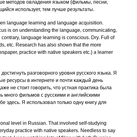
ьше методов овладения языком (фильмы, песни,
чащийся использует, тем лучше результаты.
en language learning and language acquisition.
cus is on understanding the language, communicating,
e contrary, language learning is conscious. Dry. Full of
ads, etc. Research has also shown that the more
spaper, practice with native speakers etc.) a learner
 достигнуть разговорного уровня русского языка. Я
ые ресурсы в интернете и почти каждый день
аже не стоит говорить, что устная практика была
нь много фильмов с русскими и английскими
бе здесь. Я использовал только одну книгу для
onal level in Russian. That involved self-studying
veryday practice with native speakers. Needless to say