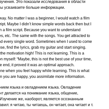
зучения. Это показали исследования в области
 вы усваиваете больше информации.
way. No matter I was a beginner, I would watch a film
ipt. Maybe I didn’t know simple words back then but I
in a film script. Because you want to understand
okes, etc. The same with the songs. You get attracted to
and every single word. Sometimes when I used to come
se, find the lyrics, grab my guitar and start singing.
e motivation high! This is not learning. This is a
 myself: “Maybe, this is not the best use of your time,
he end, it proved it was an optimal approach.
ne when you feel happy while learning. This is what
 you are happy, you assimilate more information.
ением языка и овладением языка. Овладение
нт делается на понимание языка, общение,
 Изучение же, наоборот, является осознанным
л: я читаю, ты читаешь, он читает, она читает и т.