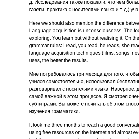
д. Исследования также показали, что чем бол
газеты, практика с носителями языка и т. д.) у
Here we should also mention the difference betwe
Language acquisition is unconsciousness. The fo
exploring. You learn but without realising it. On th
grammar rules: I read, you read, he reads, she re
language acquisition techniques (films, songs, new
uses, the better the results.
Мне потребовалось три месяца для того, чтобы
учился самостоятельно, использовал бесплатн
разговаривал с носителями языка. Наверное, д
самой важной в этом процессе. Я смотрел оче
субтитрами. Вы можете почитать об этом спосо
изучения грамматики.
It took me three months to reach a good conversati
using free resources on the Internet and almost e