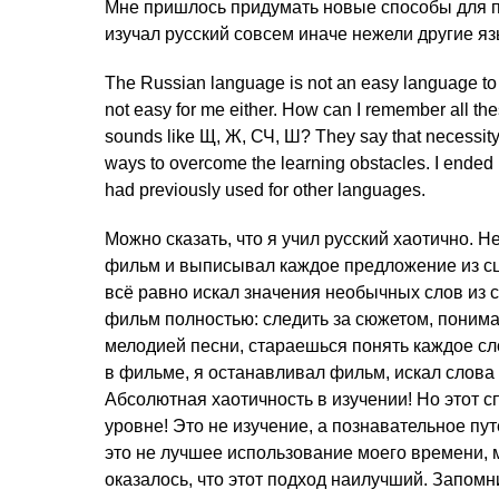
Мне пришлось придумать новые способы для п
изучал русский совсем иначе нежели другие яз
The Russian language is not an easy language to l
not easy for me either. How can I remember all th
sounds like Щ, Ж, СЧ, Ш? They say that necessity 
ways to overcome the learning obstacles. I ended u
had previously used for other languages.
Можно сказать, что я учил русский хаотично. Н
фильм и выписывал каждое предложение из сце
всё равно искал значения необычных слов из 
фильм полностью: следить за сюжетом, понимать
мелодией песни, стараешься понять каждое сло
в фильме, я останавливал фильм, искал слова 
Абсолютная хаотичность в изучении! Но этот 
уровне! Это не изучение, а познавательное пу
это не лучшее использование моего времени, 
оказалось, что этот подход наилучший. Запомн