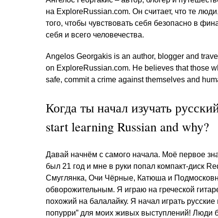
на ExploreRussian.com. Он считает, что те лю
того, чтобы чувствовать себя безопасно в фи
себя и всего человечества.
Angelos Georgakis is an author, blogger and trave
on ExploreRussian.com. He believes that those who
safe, commit a crime against themselves and huma
Когда ты начал изучать русски
start learning Russian and why?
Давай начнём с самого начала. Моё первое зна
был 21 год и мне в руки попал компакт-диск R
Смуглянка, Очи Чёрные, Катюша и Подмосковн
обворожительным. Я играю на греческой гитаре
похожий на балалайку. Я начал играть русские 
попурри” для моих живых выступлений! Люди б