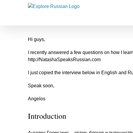
Skip
to
content
Hi guys,
I recently answered a few questions on how I lea
http://NatashaSpeaksRussian.com
I just copied the interview below in English and Ru
Speak soon,
Angelos
Introduction
Ангелос Георгакис – автор, блогер и путешест