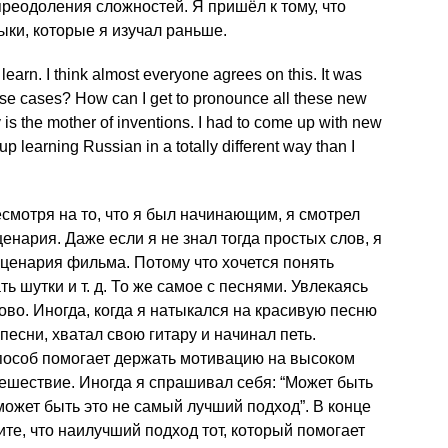
реодоления сложностей. Я пришёл к тому, что
ыки, которые я изучал раньше.
earn. I think almost everyone agrees on this. It was
ese cases? How can I get to pronounce all these new
is the mother of inventions. I had to come up with new
p learning Russian in a totally different way than I
есмотря на то, что я был начинающим, я смотрел
нария. Даже если я не знал тогда простых слов, я
сценария фильма. Потому что хочется понять
 шутки и т. д. То же самое с песнями. Увлекаясь
во. Иногда, когда я натыкался на красивую песню
песни, хватал свою гитару и начинал петь.
способ помогает держать мотивацию на высоком
тешествие. Иногда я спрашивал себя: “Может быть
может быть это не самый лучший подход”. В конце
ите, что наилучший подход тот, который помогает