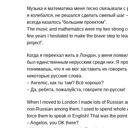
Музыка и математика меня тесно связывали с р
я колебался, не решался сделать смелый шаг – 
всегда казалось “большим проектом”.
The music and mathematics were my two strong con
few years I hesitated to make the brave step to le
project”.
Когда я переехал жить в Лондон, у меня появил
был единственным нерусским среди них. Я пр
понимаешь, что я не мог заставить их говорить
некоторые русские слова.
– Ангелос, как ты там? Всё хорошо?
– Да, ребята, пожалуйста, говорите по-русски!
When I moved to London I made lots of Russian an
non-Russian among them. I used to spend whole w
force them to speak in English! That was the poin
– Angelos, you OK there?