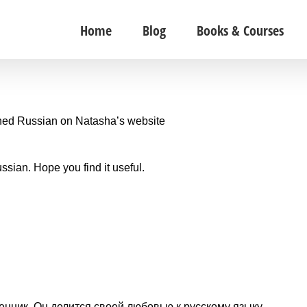
Home
Blog
Books & Courses
rned Russian on Natasha’s website
ssian. Hope you find it useful.
венник. Он делится своей любовью к русскому языку