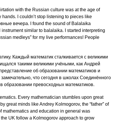
flirtation with the Russian culture was at the age of
ands. I couldn’t stop listening to pieces like
ые вечера. I found the sound of Balalaika
 instrument similar to balalaika. I started interpreting
ssian medleys” for my live performances! People
атику. Каждый математик сталкивается с великими
хищался такими великими учёными, как Андрей
о представление об образовании математиков и
замечательно, что сегодня в школах Соединённого
 в образовании превосходных математиков.
hematics. Every mathematician stumbles upon great
 great minds like Andrey Kolmogorov, the “father” of
n of mathematics and education in general was
 in the UK follow a Kolmogorov approach to grow