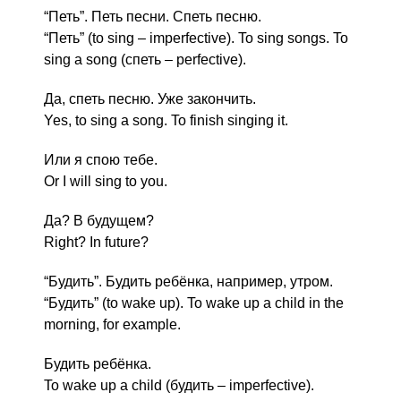
“Петь”. Петь песни. Спеть песню.
“Петь” (to sing – imperfective). To sing songs. To
sing a song (спеть – perfective).
Да, спеть песню. Уже закончить.
Yes, to sing a song. To finish singing it.
Или я спою тебе.
Or I will sing to you.
Да? В будущем?
Right? In future?
“Будить”. Будить ребёнка, например, утром.
“Будить” (to wake up). To wake up a child in the
morning, for example.
Будить ребёнка.
To wake up a child (будить – imperfective).