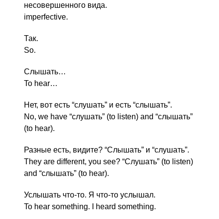
несовершенного вида.
imperfective.
Так.
So.
Слышать…
To hear…
Нет, вот есть “слушать” и есть “слышать”.
No, we have “слушать” (to listen) and “слышать”
(to hear).
Разные есть, видите? “Слышать” и “слушать”.
They are different, you see? “Слушать” (to listen)
and “слышать” (to hear).
Услышать что-то. Я что-то услышал.
To hear something. I heard something.