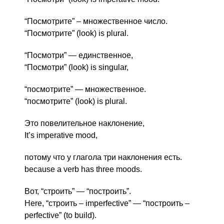
“Посмотрите” – множественное число.
“Посмотрите” (look) is plural.
“Посмотри” — единственное,
“Посмотри” (look) is singular,
“посмотрите” — множественное.
“посмотрите” (look) is plural.
Это повелительное наклонение,
It’s imperative mood,
потому что у глагола три наклонения есть.
because a verb has three moods.
Вот, “строить” — “построить”.
Here, “строить – imperfective” — “построить –
perfective” (to build).